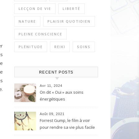
LECÇON DE VIE
LIBERTÉ
NATURE
PLAISIR QUOTIDIEN
PLEINE CONSCIENCE
er
PLÉNITUDE
REIKI
SOINS
ns
ce
re
RECENT POSTS
es
Avr 11, 2024
e.
On dit « Oui » aux soins
énergétiques
Août 09, 2021
Forrest Gump, le film à voir
pour rendre sa vie plus facile